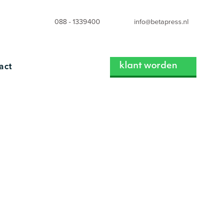
088 - 1339400
info@betapress.nl
act
klant worden