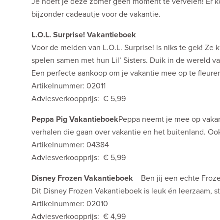
Je hoeft je deze zomer geen moment te vervelen! Er kom
bijzonder cadeautje voor de vakantie.
L.O.L. Surprise! Vakantieboek
Voor de meiden van L.O.L. Surprise! is niks te gek! Z
spelen samen met hun Lil’ Sisters. Duik in de wereld va
Een perfecte aankoop om je vakantie mee op te fleuren.
Artikelnummer: 02011
Adviesverkoopprijs: € 5,99
Peppa Pig Vakantieboek
Peppa neemt je mee op vakant
verhalen die gaan over vakantie en het buitenland. Ook 
Artikelnummer: 04384
Adviesverkoopprijs: € 5,99
Disney Frozen Vakantieboek
Ben jij een echte Froze
Dit Disney Frozen Vakantieboek is leuk én leerzaam, staa
Artikelnummer: 02010
Adviesverkoopprijs: € 4,99