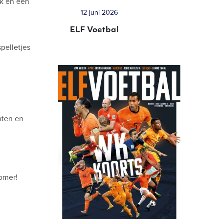
ek en een
12 juni 2026
ELF Voetbal
pelletjes
hten en
zomer!