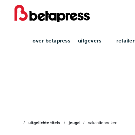
over betapress
uitgevers
retaile
Vakan
uitgelichte titels
jeugd
vakantieboeken