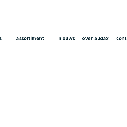
rs
assortiment
nieuws
over audax
cont
tieboeken