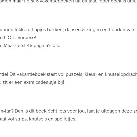
en maar liefst 6 vakantieboeken uit dit jaar. Ieder boek is uni
e kunnen lekkere hapjes bakken, dansen & zingen en houden van s
n L.O.L. Surprise!
 Maar liefst 48 pagina’s dik.
ie! Dit vakantieboek staat vol puzzels, kleur- en knutselopdrac
zit er een extra cadeautje bij!
n-fan? Dan is dit boek écht iets voor jou, laat je uitdagen deze 
t vol strips, knutsels en spelletjes.