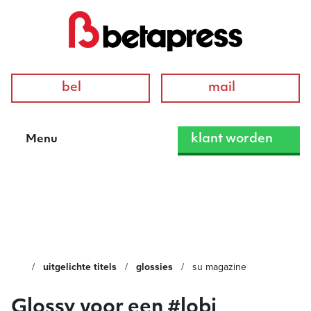
bel
mail
klant worden
Menu
SU Magazine
uitgelichte titels
glossies
su magazine
Glossy voor een #lobi