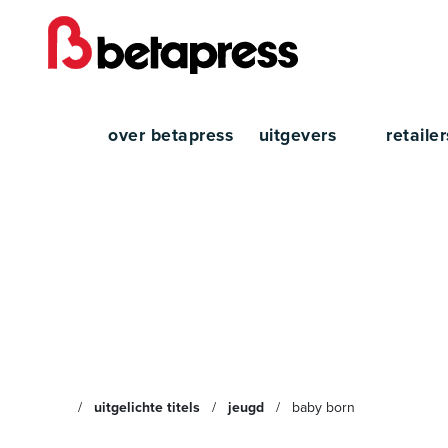
over betapress
uitgevers
retaile
Baby 
uitgelichte titels
jeugd
baby born