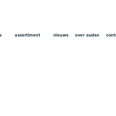
rs
assortiment
nieuws
over audax
cont
Born