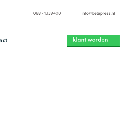
088 - 1339400
info@betapress.nl
act
klant worden