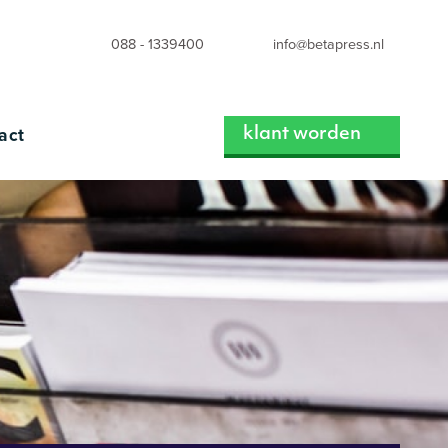
088 - 1339400
info@betapress.nl
act
klant worden