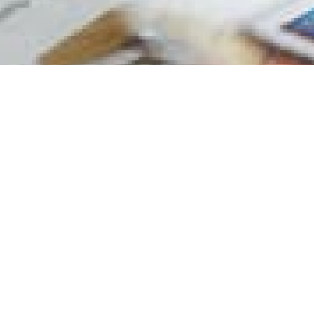
Hoe kunnen we jou
Uitgevers in binnen- en buitenland vinden in 
voor de marketing en distributie van hun tijds
088 - 1339800
klant worden