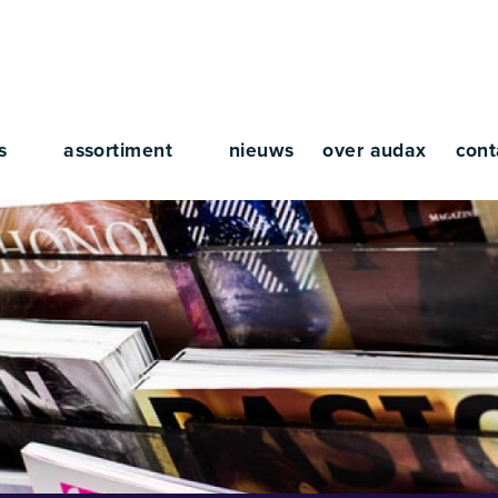
rs
assortiment
nieuws
over audax
cont