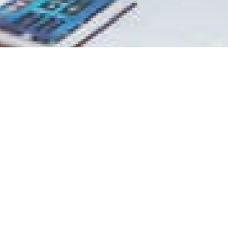
 helpen?
Betapress een full service partner
chriftentitels in Nederland.