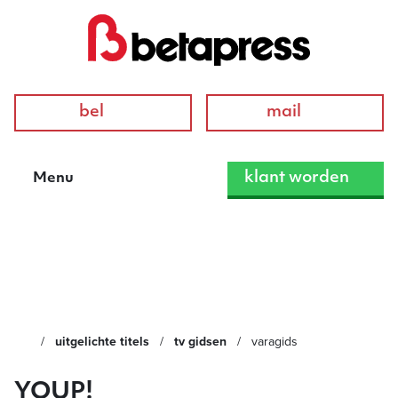
bel
mail
klant worden
Menu
VARAgids
uitgelichte titels
tv gidsen
varagids
YOUP!