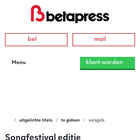
bel
mail
klant worden
Menu
VARAgids
uitgelichte titels
tv gidsen
varagids
Songfestival editie