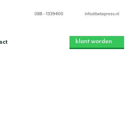
088 - 1339400
info@betapress.nl
act
klant worden