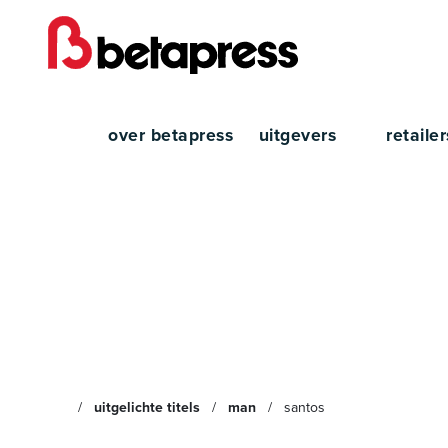
over betapress
uitgevers
retaile
Santo
uitgelichte titels
man
santos