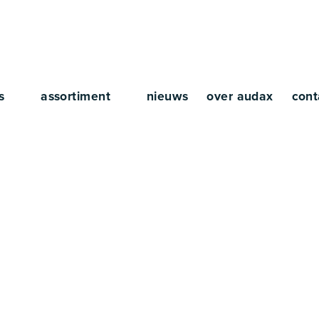
rs
assortiment
nieuws
over audax
cont
s