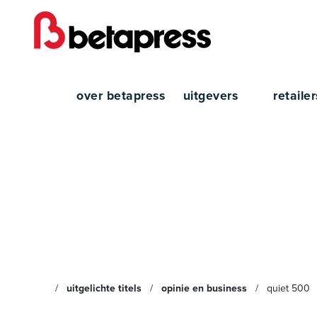
over betapress
uitgevers
retaile
Quiet
uitgelichte titels
opinie en business
quiet 500