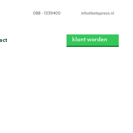
088 - 1339400
info@betapress.nl
act
klant worden