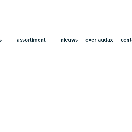
rs
assortiment
nieuws
over audax
cont
 500