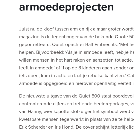
armoedeprojecten
Juist nu de kloof tussen arm en rijk almaar groter wor
magazine is de tegenhanger van de bekende Quote 500;
geportretteerd. Quiet-oprichter Ralf Embrechts: ‘Met h
helpen. Bijvoorbeeld: ‘Als je in armoede leeft, heb je 
willen mensen in het hart raken en aanzetten tot acti
leeft in armoede’ of ‘1 op de 8 kinderen gaan zonder on
iets doen, kom in actie en laat je rebelse kant zien.’ 
armoede is opgegroeid en hierover openhartig vertelt i
De nieuwste uitgave van de Quiet 500 staat boordevo
confronterende cijfers en treffende beeldreportages,
van Hanny, wier kapotte stofzuiger het symbool werd 
kwetsbare mensen tegenwerkt in plaats van ze te hel
Erik Scherder en Iris Hond. De cover schijnt letterlijk