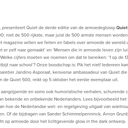
dt, presenteert Quiet de derde editie van de armoedeglossy
Quiet
 niet de 500 rijkste, maar juist de 500 armste mensen worden
et magazine willen we feiten en fabels over armoede de wereld u
het er zelf naar gemaakt’ en ‘Mensen die in armoede leven zijn lui
e. Welke cijfers moeten we noemen om dat te bereiken: ‘1 op de 
tbijt naar school’? Onze boodschap is: Pik het niet! Iedereen ka
Cabaretier Jandino Asporaat, kersverse ambassadeur van Quiet die 
n de Quiet 500, reikt op 5 oktober het eerste exemplaar uit.
l aangrijpende en soms ook humoristische verhalen, schurende 
 van bekende en onbekende Nederlanders. Lees bijvoorbeeld het 
van hoe de Nederlandse wet- en regelgeving uitgaat van wantr
pen. Of de bijdragen van Sander Schimmelpenninck, Arnon Grunb
 licht op armoede door het lichtgevende glow in the dark ontwerp.