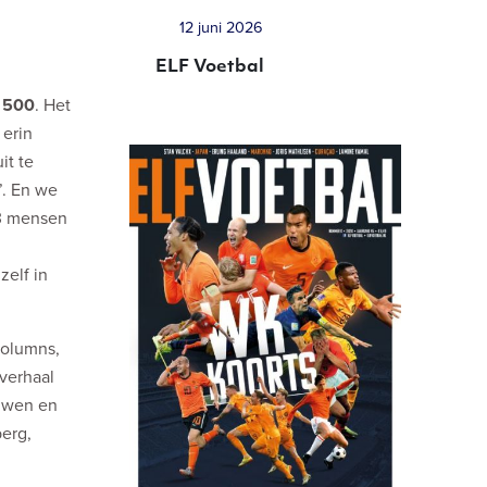
12 juni 2026
ELF Voetbal
 500
. Het
 erin
it te
’. En we
13 mensen
n
zelf in
columns,
verhaal
ouwen en
erg,