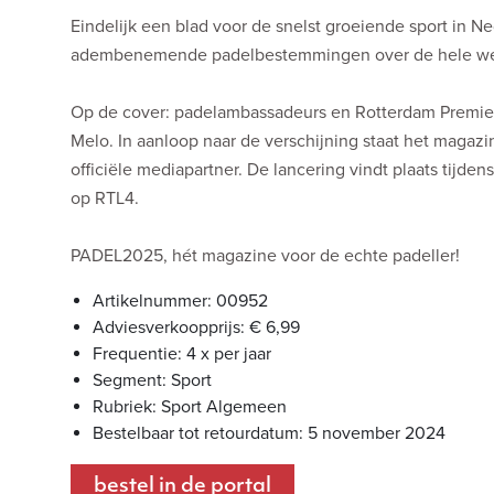
Eindelijk een blad voor de snelst groeiende sport in N
adembenemende padelbestemmingen over de hele werel
Op de cover: padelambassadeurs en Rotterdam Premier 
Melo. In aanloop naar de verschijning staat het magaz
officiële mediapartner. De lancering vindt plaats tijd
op RTL4.
PADEL2025, hét magazine voor de echte padeller!
Artikelnummer: 00952
Adviesverkoopprijs: € 6,99
Frequentie: 4 x per jaar
Segment: Sport
Rubriek: Sport Algemeen
Bestelbaar tot retourdatum: 5 november 2024
bestel in de portal