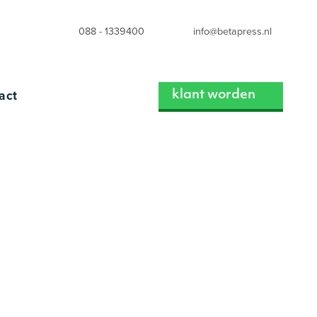
088 - 1339400
info@betapress.nl
act
klant worden