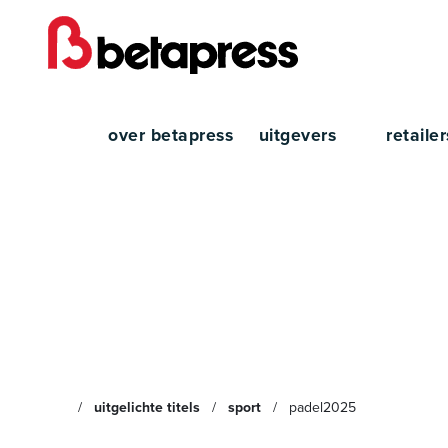
over betapress
uitgevers
retaile
PADE
uitgelichte titels
sport
padel2025