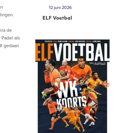
an
12 juni 2026
lingen.
ELF Voetbal
ira de
 Padel als
dt gedaan