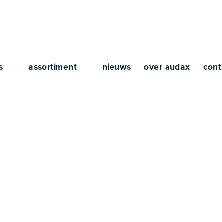
rs
assortiment
nieuws
over audax
cont
L2025