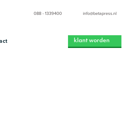
088 - 1339400
info@betapress.nl
act
klant worden