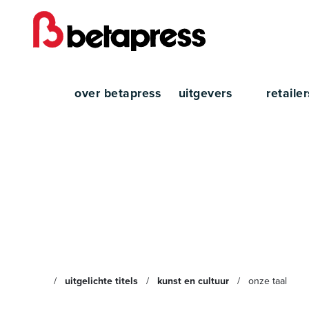
over betapress
uitgevers
retaile
Onze 
uitgelichte titels
kunst en cultuur
onze taal