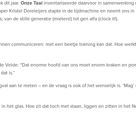
 dit jaar.
Onze Taal
inventariseerde daarvoor in samenwerking
 Kristel Doreleijers stapte in de tijdmachine en neemt ons in 
an de stille generatie (mieters!) tot gen alfa (clock it!).
unnen communiceren: met een beetje training kan dat. Hoe werkt
 de Velde: “Dat enorme hoofd van ons moet enorm kraken en p
dat is.”
gval aan te meten – en de vraag is ook of het wenselijk is. ‘Mag’
it’ in het glas. Hoe zit dat toch met staan, liggen en zitten in het 