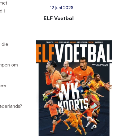
 met
12 juni 2026
dit
ELF Voetbal
 die
ompen om
 een
Nederlands?