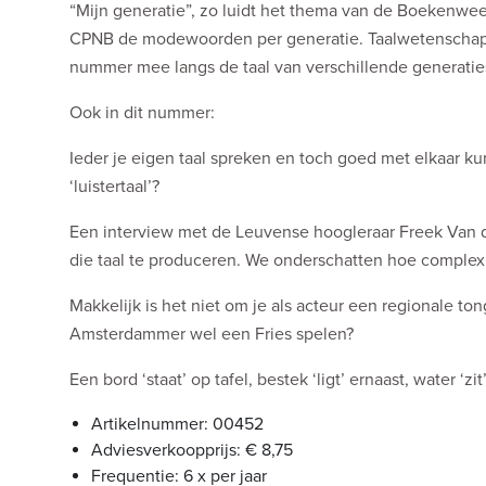
“Mijn generatie”, zo luidt het thema van de Boekenweek
CPNB de modewoorden per generatie. Taalwetenschapper
nummer mee langs de taal van verschillende generaties; v
Ook in dit nummer:
Ieder je eigen taal spreken en toch goed met elkaar k
‘luistertaal’?
Een interview met de Leuvense hoogleraar Freek Van
die taal te produceren. We onderschatten hoe complex 
Makkelijk is het niet om je als acteur een regionale ton
Amsterdammer wel een Fries spelen?
Een bord ‘staat’ op tafel, bestek ‘ligt’ ernaast, water ‘z
Artikelnummer: 00452
Adviesverkoopprijs: € 8,75
Frequentie: 6 x per jaar