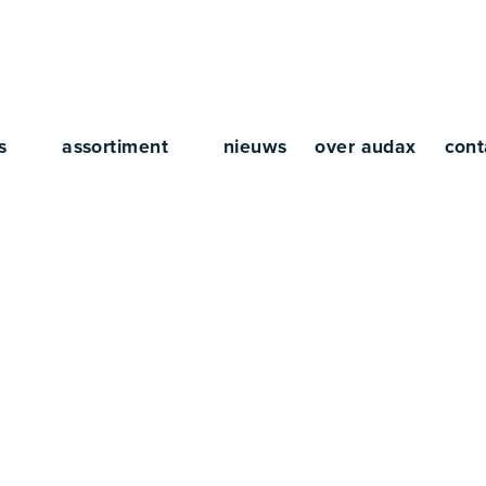
rs
assortiment
nieuws
over audax
cont
Taal