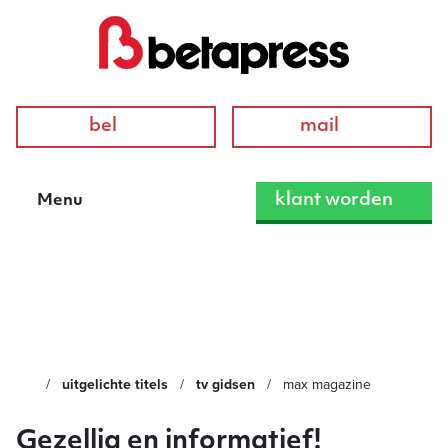
bel
mail
klant worden
Menu
Max Magazine
uitgelichte titels
tv gidsen
max magazine
Gezellig en informatief!