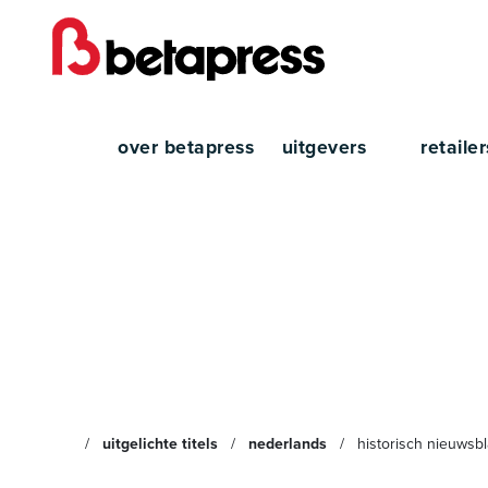
over betapress
uitgevers
retaile
Histo
uitgelichte titels
nederlands
historisch nieuwsb