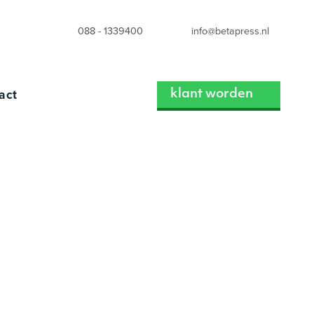
088 - 1339400
info@betapress.nl
act
klant worden