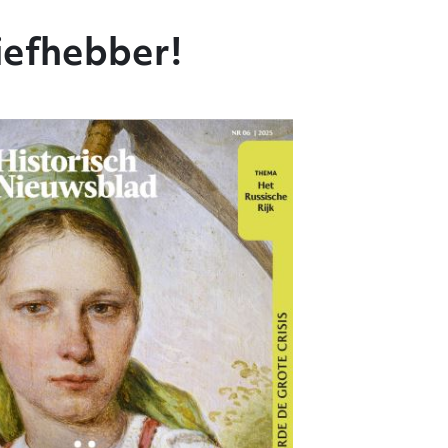
iefhebber!