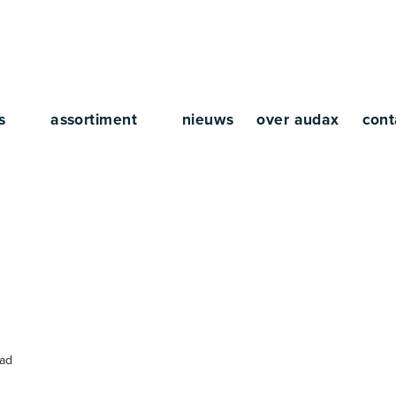
rs
assortiment
nieuws
over audax
cont
risch Nieuwsblad
lad