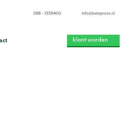
088 - 1339400
info@betapress.nl
act
klant worden