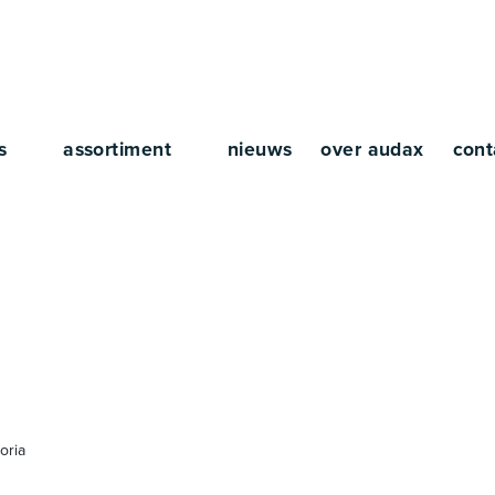
rs
assortiment
nieuws
over audax
cont
ia
oria