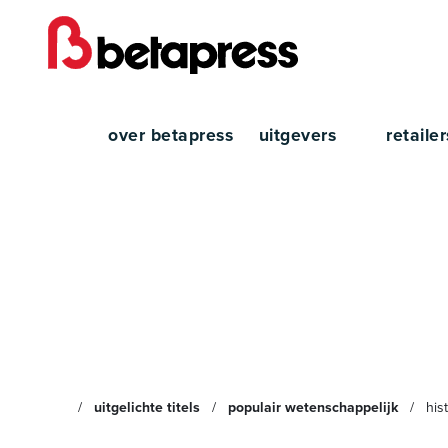
over betapress
uitgevers
retaile
Histor
uitgelichte titels
populair wetenschappelijk
hist