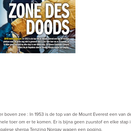
er boven zee : In 1953 is de top van de Mount Everest een van d
ele toer om er te komen. Er is bijna geen zuurstof en elke stap 
epalese sherpa Tenzing Norgay wagen een poging.