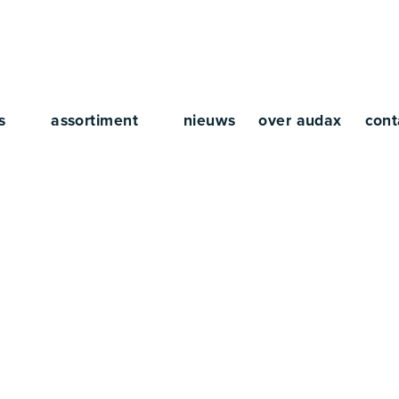
rs
assortiment
nieuws
over audax
cont
es