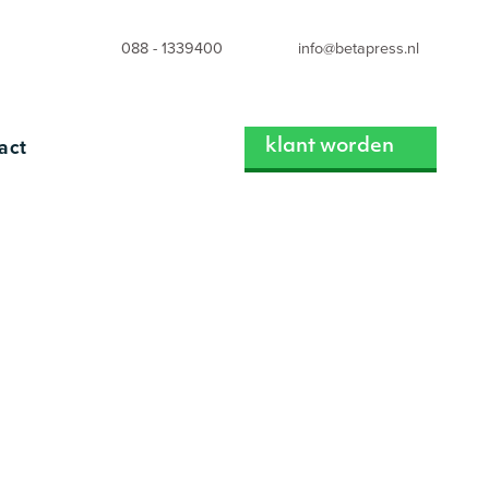
088 - 1339400
info@betapress.nl
act
klant worden