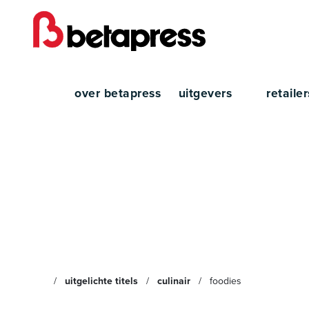
over betapress
uitgevers
retaile
Foodi
uitgelichte titels
culinair
foodies