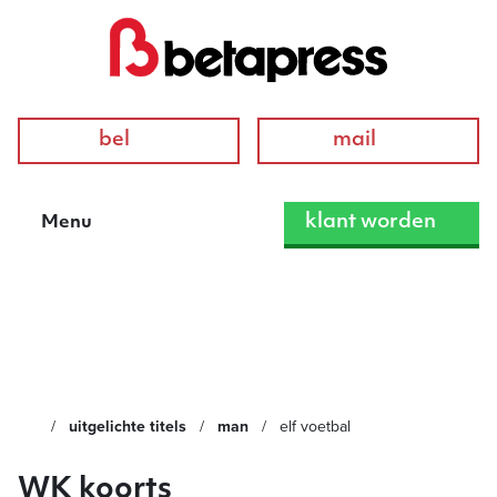
bel
mail
klant worden
Menu
ELF Voetbal
uitgelichte titels
man
elf voetbal
WK koorts