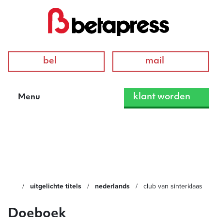
bel
mail
klant worden
Menu
Club van Sinterklaas
uitgelichte titels
nederlands
club van sinterklaas
Doeboek