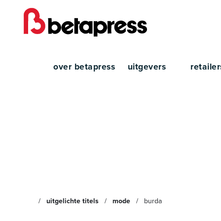
over betapress
uitgevers
retaile
Burda
uitgelichte titels
mode
burda