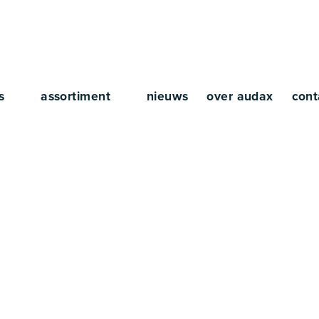
rs
assortiment
nieuws
over audax
cont