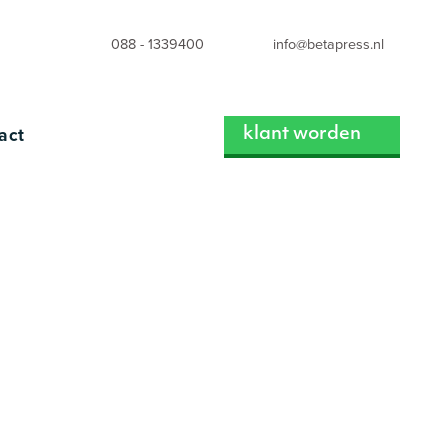
088 - 1339400
info@betapress.nl
act
klant worden