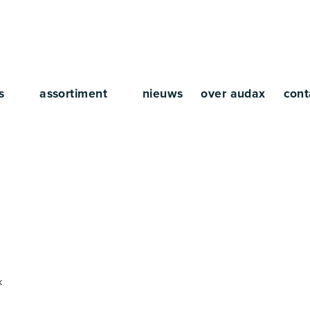
rs
assortiment
nieuws
over audax
cont
Boris
k