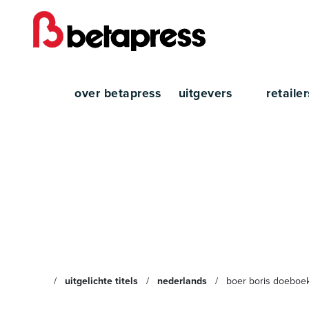
over betapress
uitgevers
retaile
Boer 
uitgelichte titels
nederlands
boer boris doeboe