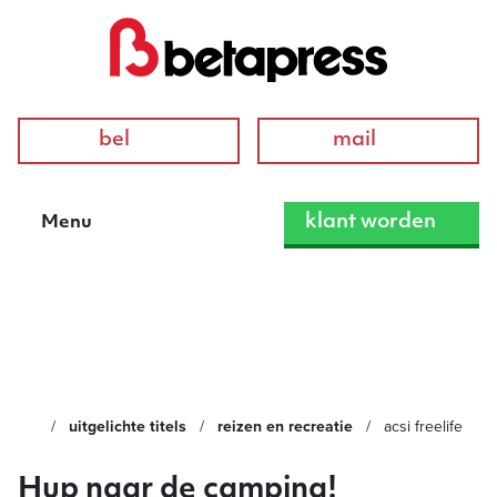
bel
mail
klant worden
Menu
ACSI Freelife
uitgelichte titels
reizen en recreatie
acsi freelife
Hup naar de camping!