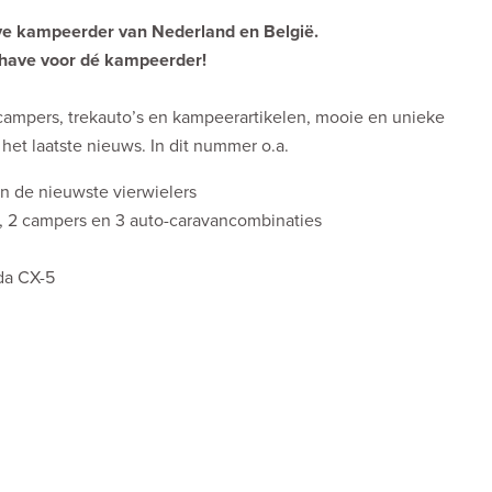
eve kampeerder van Nederland en België.
sthave voor dé kampeerder!
 campers, trekauto’s en kampeerartikelen, mooie en unieke
et laatste nieuws. In dit nummer o.a.
n de nieuwste vierwielers
s, 2 campers en 3 auto-caravancombinaties
da CX-5