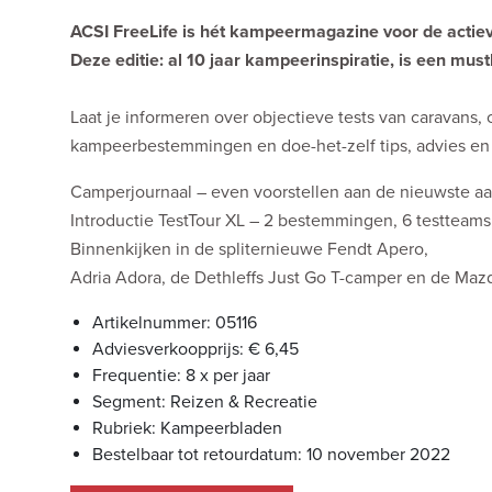
ACSI FreeLife is hét kampeermagazine voor de acti
Deze editie: al 10 jaar kampeerinspiratie, is een mu
Laat je informeren over objectieve tests van caravans,
kampeerbestemmingen en doe-het-zelf tips, advies en h
Camperjournaal – even voorstellen aan de nieuwste aa
Introductie TestTour XL – 2 bestemmingen, 6 testteam
Binnenkijken in de spliternieuwe Fendt Apero,
Adria Adora, de Dethleffs Just Go T-camper en de Maz
Artikelnummer: 05116
Adviesverkoopprijs: € 6,45
Frequentie: 8 x per jaar
Segment: Reizen & Recreatie
Rubriek: Kampeerbladen
Bestelbaar tot retourdatum: 10 november 2022