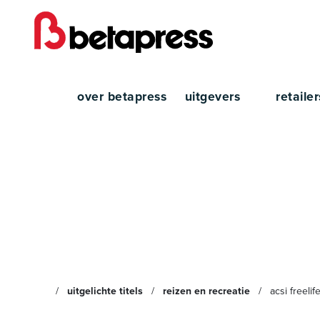
over betapress
uitgevers
retaile
ACSI F
uitgelichte titels
reizen en recreatie
acsi freelif