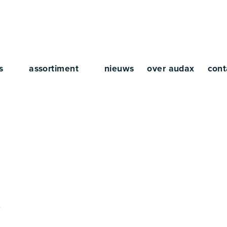
rs
assortiment
nieuws
over audax
cont
reelife
e