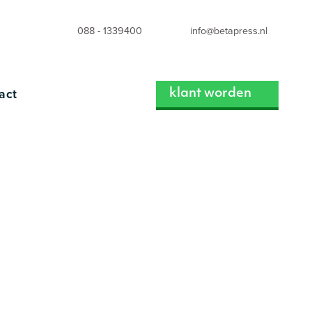
088 - 1339400
info@betapress.nl
act
klant worden