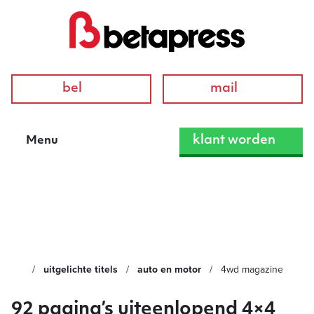
bel
mail
klant worden
Menu
4WD Magazine
uitgelichte titels
auto en motor
4wd magazine
92 pagina’s uiteenlopend 4×4