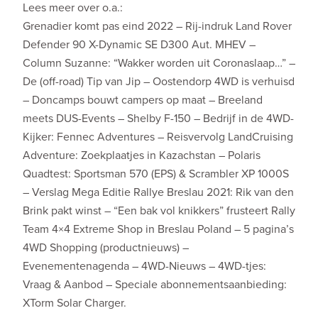
Lees meer over o.a.:
Grenadier komt pas eind 2022 – Rij-indruk Land Rover
Defender 90 X-Dynamic SE D300 Aut. MHEV –
Column Suzanne: “Wakker worden uit Coronaslaap…” –
De (off-road) Tip van Jip – Oostendorp 4WD is verhuisd
– Doncamps bouwt campers op maat – Breeland
meets DUS-Events – Shelby F-150 – Bedrijf in de 4WD-
Kijker: Fennec Adventures – Reisvervolg LandCruising
Adventure: Zoekplaatjes in Kazachstan – Polaris
Quadtest: Sportsman 570 (EPS) & Scrambler XP 1000S
– Verslag Mega Editie Rallye Breslau 2021: Rik van den
Brink pakt winst – “Een bak vol knikkers” frusteert Rally
Team 4×4 Extreme Shop in Breslau Poland – 5 pagina’s
4WD Shopping (productnieuws) –
Evenementenagenda – 4WD-Nieuws – 4WD-tjes:
Vraag & Aanbod – Speciale abonnementsaanbieding:
XTorm Solar Charger.