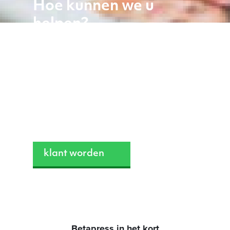
Hoe kunnen we u
helpen?
Al 50 jaar is Betapress de partner voor
distributie voor uitgevers én retailers,
waarbij persoonlijke aandacht, ervaring
en flexibiliteit centraal staan.
088 – 1339800
klant worden
Betapress in het kort