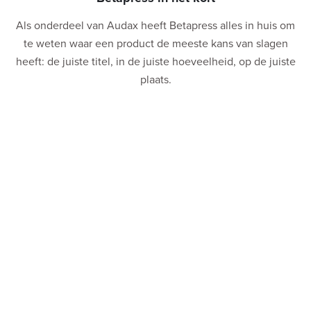
Als onderdeel van Audax heeft Betapress alles in huis om
te weten waar een product de meeste kans van slagen
heeft: de juiste titel, in de juiste hoeveelheid, op de juiste
plaats.
Al 50 jaar is Betapress de partner voor distributie voor
uitgevers én retailers, waarbij persoonlijke aandacht,
ervaring en flexibiliteit centraal staan.
Samen bereiken we méér.
Meteen naar
Over Betapress
Uitgevers
Retailers