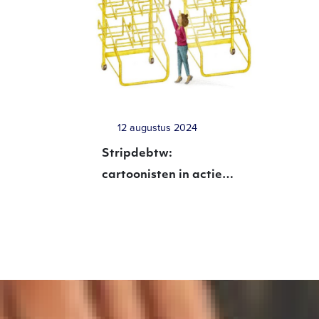
12 augustus 2024
Stripdebtw:
cartoonisten in actie
tegen aangekondigde
btw-verhoging op
dagbladen en
tijdschriften