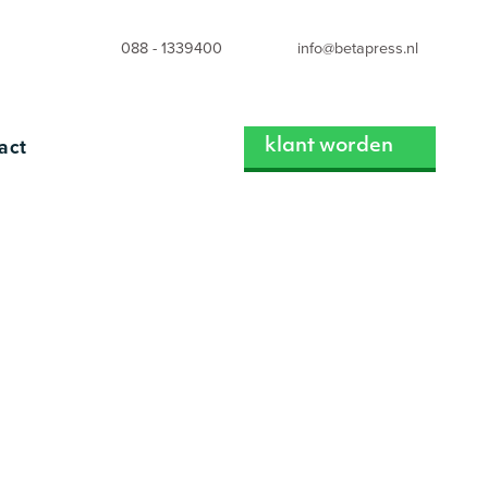
088 - 1339400
info@betapress.nl
act
klant worden
IONAL