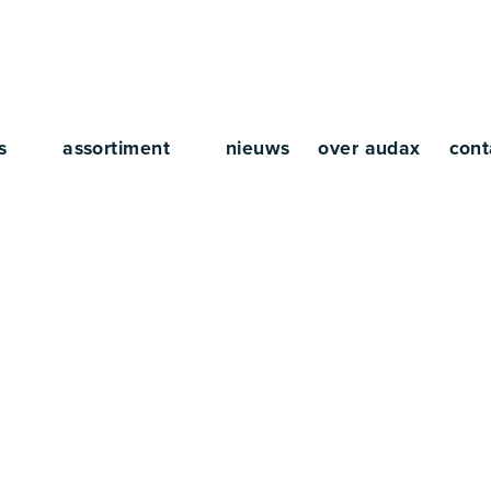
rs
assortiment
nieuws
over audax
cont
ress verwelkomt
BAL INTERNAT