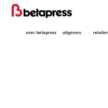
over betapress
uitgevers
retaile
Betap
VOET