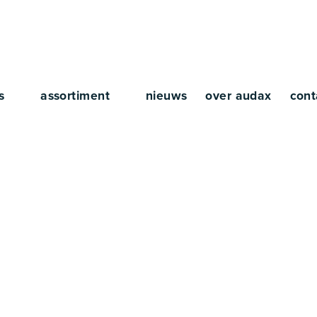
rs
assortiment
nieuws
over audax
cont
view Hubert de L