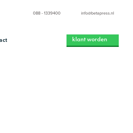
088 - 1339400
info@betapress.nl
act
klant worden
eeuw