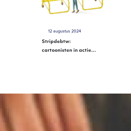
12 augustus 2024
Stripdebtw:
cartoonisten in actie
tegen aangekondigde
btw-verhoging op
dagbladen en
tijdschriften